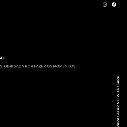
I
F
n
a
s
c
t
e
a
b
g
o
r
o
a
k
m
AS. OBRIGADA POR FAZER OS MOMENTOS
CLIQUE AQUI PARA FALAR NO WHATSAPP