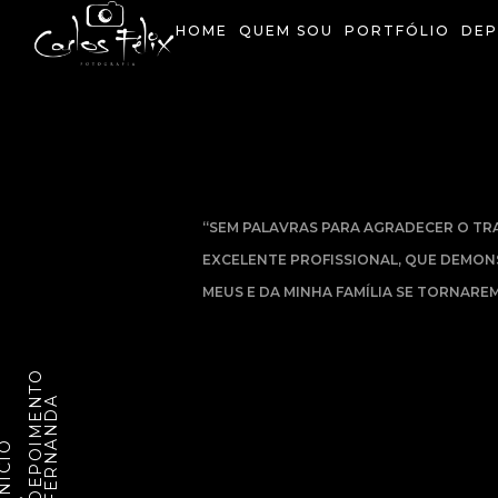
Ir
HOME
QUEM SOU
PORTFÓLIO
DEP
para
o
conteúdo
“SEM PALAVRAS PARA AGRADECER O TRA
EXCELENTE PROFISSIONAL, QUE DEMON
MEUS E DA MINHA FAMÍLIA SE TORNARE
D
E
P
O
I
M
E
T
O
F
E
R
N
A
N
D
N
A
NÍCIO