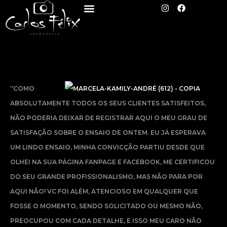
I
F
Menu
Ir
n
a
s
c
para
t
e
a
b
o
g
o
conteúdo
r
o
a
k
m
“COMO
ABSOLUTAMENTE TODOS OS SEUS CLIENTES SATISFEITOS,
NÃO PODERIA DEIXAR DE REGISTRAR AQUI O MEU GRAU DE
SATISFAÇÃO SOBRE O ENSAIO DE ONTEM. EU JÁ ESPERAVA
UM LINDO ENSAIO, MINHA CONVICÇÃO PARTIU DESDE QUE
OLHEI NA SUA PÁGINA FANPAGE E FACEBOOK, ME CERTIFICOU
DO SEU GRANDE PROFISSIONALISMO, MAS NÃO PARA POR
AQUI NÃO! VC FOI ALÉM, ATENCIOSO EM QUALQUER QUE
FOSSE O MOMENTO, SENDO SOLICITADO OU MESMO NÃO,
PREOCUPOU COM CADA DETALHE, E ISSO MEU CARO NÃO